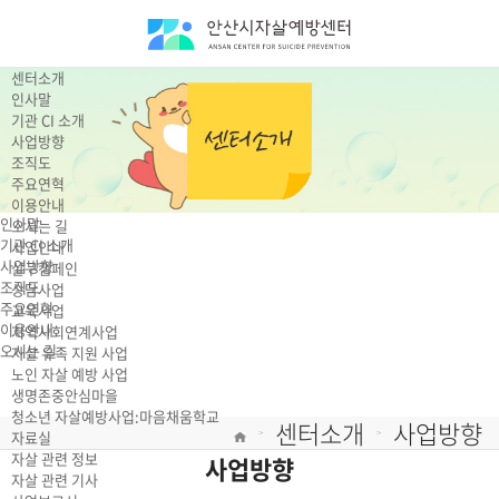
센터소개
인사말
기관 CI 소개
사업방향
조직도
주요연혁
이용안내
인사말
오시는 길
기관 CI 소개
사업안내
사업방향
살구캠페인
조직도
상담사업
주요연혁
교육사업
이용안내
지역사회연계사업
오시는 길
자살 유족 지원 사업
노인 자살 예방 사업
생명존중안심마을
청소년 자살예방사업:마음채움학교
센터소개
사업방향
자료실
>
>
자살 관련 정보
사업방향
자살 관련 기사