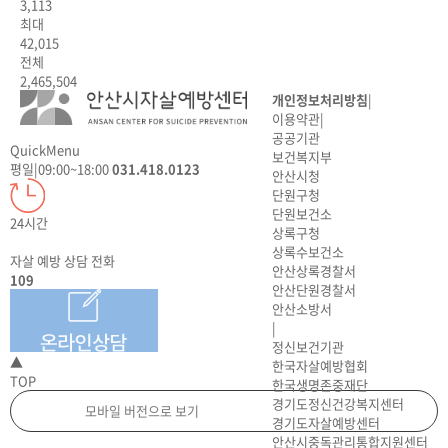
3,113
최대
42,015
전체
2,465,504
개인정보처리방침
|
이용약관
|
공공기관
QuickMenu
보건복지부
평일
|
09:00~18:00
031.418.0123
안산시청
단원구청
단원보건소
24시간
상록구청
상록수보건소
자살 예방 상담 전화
안산상록경찰서
109
안산단원경찰서
안산소방서
|
정신보건기관
▲
한국자살예방협회
TOP
한국생명존중재단
경기도정신건강복지센터
모바일 버전으로 보기
경기도자살예방센터
안산시중독관리통합지원센터