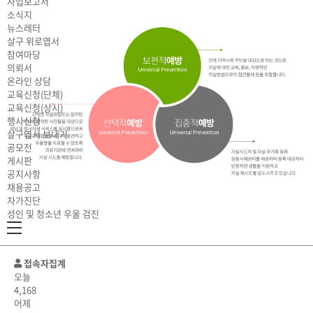
사업보고서
소식지
뉴스레터
살구 위로엽서
참여마당
의뢰서
온라인 상담
교육신청(단체)
교육신청(상시)
행사신청
살구엽서 보내기
공모전
게시판
공지사항
채용공고
자가진단
성인 및 청소년 우울 검진
접속자집계
오늘
4,168
어제