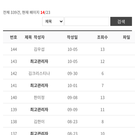
전체 339건, 현재 페이지
14
/23
번호
제목
작성자
작성일
조회수
파일
144
생을 마감할까 합니다.
김우섭
10-05
13
143
Re: 생을 마감할까 합니다.
최고관리자
10-05
12
142
지속적인 우울증, 잦은 기분 변화 , 스트레스
김크리스티나
09-30
6
141
Re: 지속적인 우울증, 잦은 기분 변화 , 스트레스
최고관리자
10-01
7
140
연락 그만 주셨으면 좋겠어요..
한미정
09-08
13
139
Re: 연락 그만 주셨으면 좋겠어요..
최고관리자
09-09
11
138
힘들어요
김한이
08-23
8
137
Re: 힘들어요
최고관리자
08-23
10