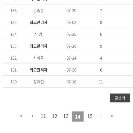
136
빚
김종륜
07-30
7
135
Re: 빚
최고관리자
08-02
8
134
잘 모르겠다
익명
07-25
6
133
Re: 잘 모르겠다
최고관리자
07-26
9
132
상담
차희우
07-24
4
131
Re: 상담
최고관리자
07-26
6
130
살려주세요..지금.
정재현
07-16
11
글쓰기
11
12
13
15
14