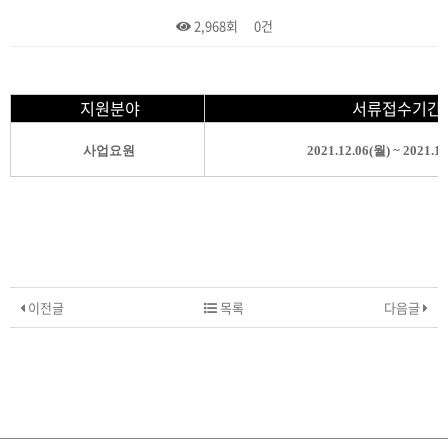
2,968회
0건
본문
지원분야
서류접수기간
사업요원
2021.12.06(월
) ~ 2021.1
이전글
목록
다음글